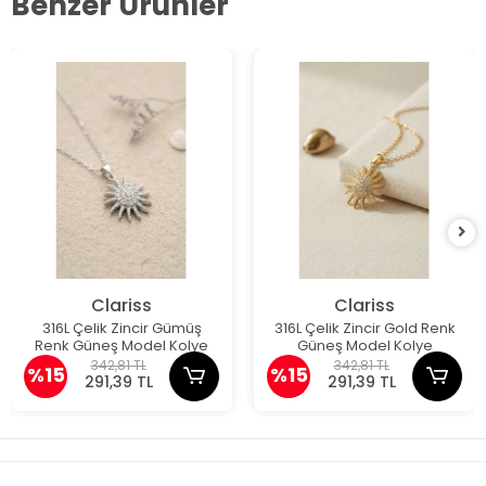
Benzer Ürünler
Clariss
Clariss
316L Çelik Zincir Gümüş
316L Çelik Zincir Gold Renk
Renk Güneş Model Kolye
Güneş Model Kolye
342,81 TL
342,81 TL
%15
%15
291,39 TL
291,39 TL