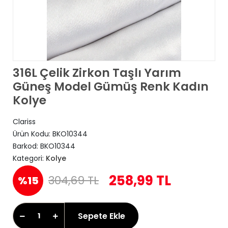
316L Çelik Zirkon Taşlı Yarım
Güneş Model Gümüş Renk Kadın
Kolye
Clariss
Ürün Kodu:
BKO10344
Barkod:
BKO10344
Kategori:
Kolye
258,99 TL
304,69 TL
%15
Sepete Ekle