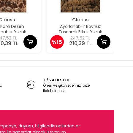
Clariss
Clariss
 Kafa Desen
Ayarlanabilir Boynuz
nabilir Yüzük
Tasarımlı Erkek Yüzük
47,52 TL
247,52 TL
%15
10,39 TL
210,39 TL
7 / 24 DESTEK
ya
Öneri ve şikayetlerinizi bize
iletebilirsiniz.
mpanya, duyuru, bilgilendirmelerden e-
ta ile haberdar olmak istiyorum.