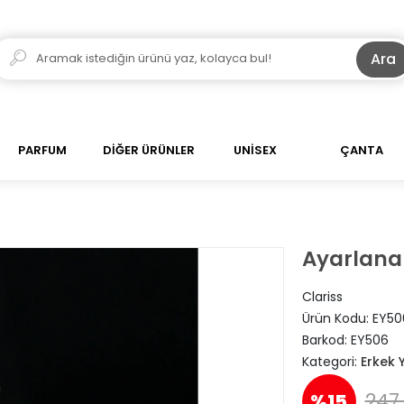
Ara
PARFUM
DİĞER ÜRÜNLER
UNİSEX
ÇANTA
Ayarlanab
Clariss
Ürün Kodu:
EY50
Barkod:
EY506
Kategori:
Erkek 
247,
%15