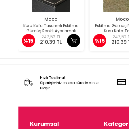
Moco
Moco
Kuru Kafa Tasarımlı Eskitme
Eskitme Gümüş 
Gümüş Renkli Ayarlamalı
Kuru Kafa T
Model Erkek Yüzük
Ayarlamalı Erk
247,52 TL
247,52 
%15
%15
210,39 TL
210,39 
Hızlı Teslimat
Siparişleriniz en kısa sürede elinize
ulaşır.
Kurumsal
Kategori