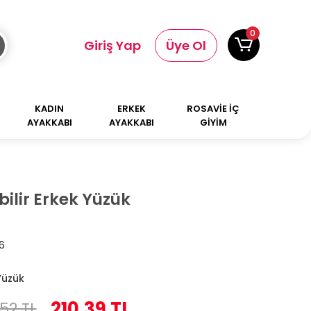
0
Giriş Yap
Üye Ol
KADIN
ERKEK
ROSAVİE İÇ
AYAKKABI
AYAKKABI
GİYİM
ilir Erkek Yüzük
6
Yüzük
210,39 TL
52 TL