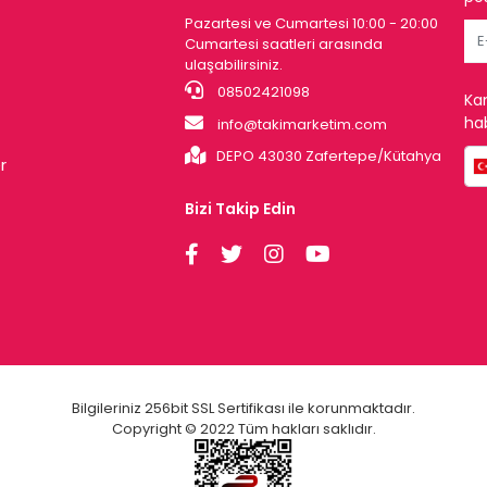
Pazartesi ve Cumartesi 10:00 - 20:00
Cumartesi saatleri arasında
ulaşabilirsiniz.
08502421098
Ka
hab
info@takimarketim.com
DEPO 43030 Zafertepe/Kütahya
r
Bizi Takip Edin
Bilgileriniz 256bit SSL Sertifikası ile korunmaktadır.
Copyright © 2022 Tüm hakları saklıdır.