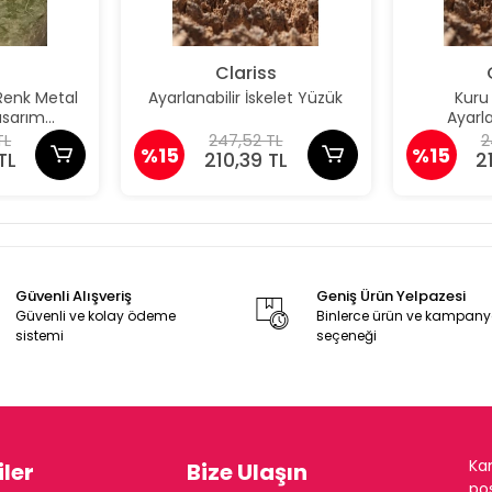
Clariss
Renk Metal
Ayarlanabilir İskelet Yüzük
Kuru
asarım
Ayarla
ek Yüzük
TL
247,52 TL
2
%15
%15
TL
210,39 TL
2
Güvenli Alışveriş
Geniş Ürün Yelpazesi
Güvenli ve kolay ödeme
Binlerce ürün ve kampan
sistemi
seçeneği
Ka
ler
Bize Ulaşın
pos