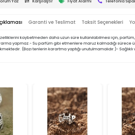
orum Yaz
Karşılaştır
Fiyat Alarmı
Telefonla Sipar
çıklaması
Garanti ve Teslimat
Taksit Seçenekleri
Yo
zelliklerini kaybetmeden daha uzun süre kullanılabilmesi için, parfüm,
da kararma yapmaz.- Su parfüm gibi etmenlere maruz kalmadığı sürece 
mektedir. (Bazı tenlerin karartma yaptığı unutulmamalıdır.)- Sağlıklı