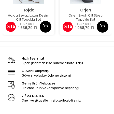
Hojda
Orjen
Hojda Beyaz Lazer Kesim
Orjen Siyah Cilt Streç
Cilt Topuklu Bot
Topuklu Bot
1.925,05 TL
1.245,64 TL
%15
%15
1.636,29 TL
1.058,79 TL
Hızlı Teslimat
Siparişleriniz en kısa sürede elinize ulaşır.
Güvenli Alışveriş
Güvenli ve kolay ödeme sistemi
Geniş Ürün Yelpazesi
Binlerce ürün ve kampanya seçeneği
7 / 24 DESTEK
Öneri ve şikayetlerinizi bize iletebilirsiniz.