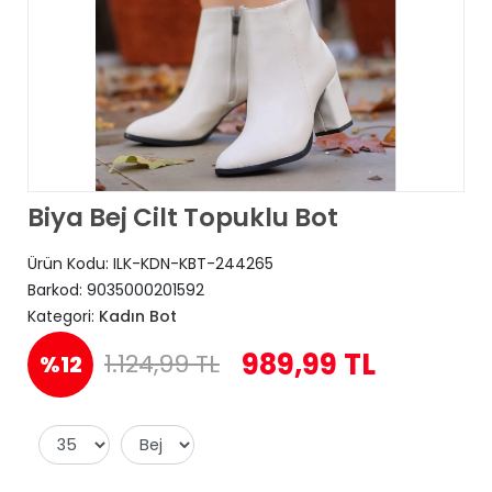
Biya Bej Cilt Topuklu Bot
Ürün Kodu:
ILK-KDN-KBT-244265
Barkod:
9035000201592
Kategori:
Kadın Bot
989,99 TL
1.124,99 TL
%12