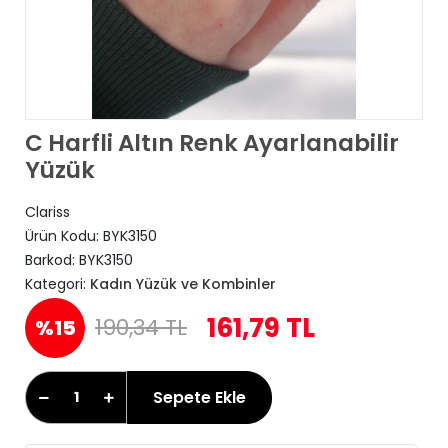
C Harfli Altın Renk Ayarlanabilir
Yüzük
Clariss
Ürün Kodu:
BYK3150
Barkod:
BYK3150
Kategori:
Kadın Yüzük ve Kombinler
161,79 TL
190,34 TL
%15
Sepete Ekle