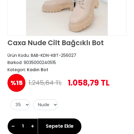
Caxa Nude Cilt Bağcıklı Bot
Ürün Kodu:
BAB-KDN-KBT-256027
Barkod:
9035000240515
Kategori:
Kadın Bot
1.058,79 TL
1.245,64 TL
%15
Sepete Ekle