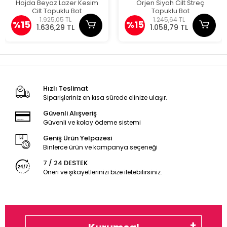
Hojda Beyaz Lazer Kesim
Orjen Siyah Cilt Streç
Cilt Topuklu Bot
Topuklu Bot
1.925,05 TL
1.245,64 TL
%15
%15
1.636,29 TL
1.058,79 TL
Hızlı Teslimat
Siparişleriniz en kısa sürede elinize ulaşır.
Güvenli Alışveriş
Güvenli ve kolay ödeme sistemi
Geniş Ürün Yelpazesi
Binlerce ürün ve kampanya seçeneği
7 / 24 DESTEK
Öneri ve şikayetlerinizi bize iletebilirsiniz.