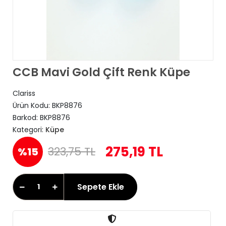
CCB Mavi Gold Çift Renk Küpe
Clariss
Ürün Kodu:
BKP8876
Barkod:
BKP8876
Kategori:
Küpe
275,19 TL
323,75 TL
%15
Sepete Ekle