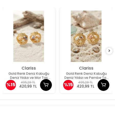
Clariss
Clariss
Gold Renk Deniz Kabuğu
Gold Renk Deniz Kabuğu
Deniz Yıldızı ve Mor Taş
Deniz Yıldızı ve Pembe Taş
Detaylı Küpe
Detaylı Küpe
495,28 TL
495,28 TL
%15
%15
420,99 TL
420,99 TL