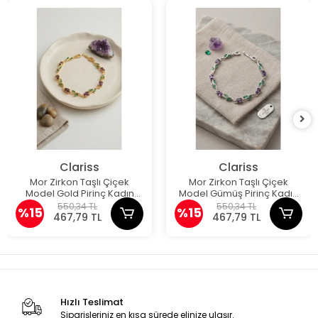
Clariss
Clariss
Mor Zirkon Taşlı Çiçek
Mor Zirkon Taşlı Çiçek
Model Gold Pirinç Kadın
Model Gümüş Pirinç Kadın
Bileklik
Bileklik
550,34 TL
550,34 TL
%15
%15
467,79 TL
467,79 TL
Hızlı Teslimat
Siparişleriniz en kısa sürede elinize ulaşır.