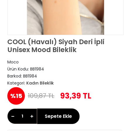
COOL (Havalı) Siyah Deri İpli
Unisex Mood Bileklik
Moco
Ürün Kodu:
BB1984
Barkod:
BB1984
Kategori:
Kadın Bileklik
93,39 TL
109,87 TL
%15
Sepete Ekle