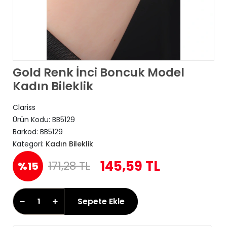
Gold Renk İnci Boncuk Model
Kadın Bileklik
Clariss
Ürün Kodu:
BB5129
Barkod:
BB5129
Kategori:
Kadın Bileklik
145,59 TL
171,28 TL
%15
Sepete Ekle