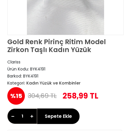
Gold Renk Pirinç Ritim Model
Zirkon Taşlı Kadın Yüzük
Clariss
Ürün Kodu:
BYK4191
Barkod:
BYK4191
Kategori:
Kadın Yüzük ve Kombinler
258,99 TL
304,69 TL
%15
Sepete Ekle