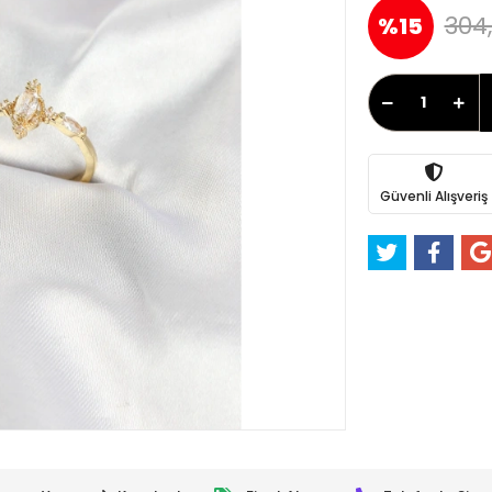
304
%15
Güvenli Alışveriş