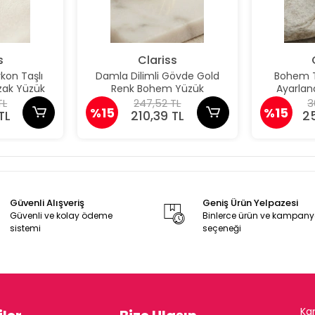
s
Clariss
kon Taşlı
Damla Dilimli Gövde Gold
Bohem Tü
kzak Yüzük
Renk Bohem Yüzük
Ayarlana
TL
247,52 TL
3
%15
%15
TL
210,39 TL
2
Güvenli Alışveriş
Geniş Ürün Yelpazesi
Güvenli ve kolay ödeme
Binlerce ürün ve kampan
sistemi
seçeneği
Ka