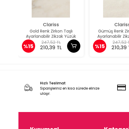
Clariss
Claris
Gold Renk Zirkon Taşlı
Gümüş Renk Zir
Ayarlanabilir Zikzak Yüzük
Ayarlanabilir Zi
247,52 TL
247,52 
%15
%15
210,39 TL
210,39 
Hızlı Teslimat
Siparişleriniz en kısa sürede elinize
ulaşır.