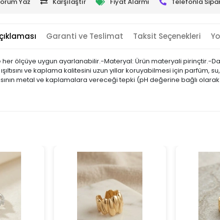
orum Yaz
Karşılaştır
Fiyat Alarmı
Telefonla Sipar
çıklaması
Garanti ve Teslimat
Taksit Seçenekleri
Yo
her ölçüye uygun ayarlanabilir.-Materyal: Ürün materyali pirinçtir.-Da
 ışıltısını ve kaplama kalitesini uzun yıllar koruyabilmesi için parfüm
pısının metal ve kaplamalara vereceği tepki (pH değerine bağlı olarak) f