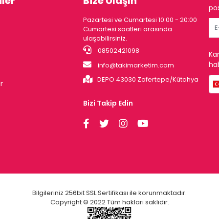
ler
Bize Ulaşın
pos
Pazartesi ve Cumartesi 10:00 - 20:00
Cumartesi saatleri arasında
ulaşabilirsiniz.
08502421098
Ka
hab
info@takimarketim.com
DEPO 43030 Zafertepe/Kütahya
r
Bizi Takip Edin
Bilgileriniz 256bit SSL Sertifikası ile korunmaktadır.
Copyright © 2022 Tüm hakları saklıdır.