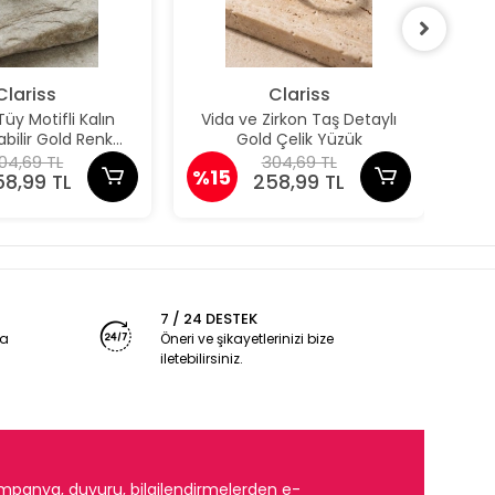
Clariss
Clariss
y Motifli Kalın
Vida ve Zirkon Taş Detaylı
Z
bilir Gold Renk
Gold Çelik Yüzük
A
Yüzük
04,69 TL
304,69 TL
%15
%1
58,99 TL
258,99 TL
7 / 24 DESTEK
ya
Öneri ve şikayetlerinizi bize
iletebilirsiniz.
mpanya, duyuru, bilgilendirmelerden e-