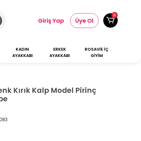
0
Giriş Yap
Üye Ol
KADIN
ERKEK
ROSAVİE İÇ
AYAKKABI
AYAKKABI
GİYİM
k Kırık Kalp Model Pirinç
pe
083