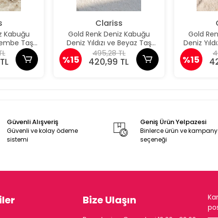
s
Clariss
z Kabuğu
Gold Renk Deniz Kabuğu
Gold Re
 Pembe Taş
Deniz Yıldızı ve Beyaz Taş
Deniz Yıld
üpe
Detaylı Küpe
De
TL
495,28 TL
4
%15
%15
TL
420,99 TL
4
Güvenli Alışveriş
Geniş Ürün Yelpazesi
Güvenli ve kolay ödeme
Binlerce ürün ve kampan
sistemi
seçeneği
Ka
ler
Bize Ulaşın
pos