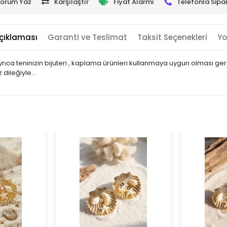
orum Yaz
Karşılaştır
Fiyat Alarmı
Telefonla Sipar
çıklaması
Garanti ve Teslimat
Taksit Seçenekleri
Yo
yrıca teninizin bijuteri , kaplama ürünleri kullanmaya uygun olması ge
 dileğiyle…