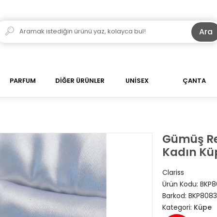
Ara
PARFUM
DİĞER ÜRÜNLER
UNİSEX
ÇANTA
Gümüş Ren
Kadın Kü
Clariss
Ürün Kodu:
BKP8
Barkod:
BKP8083
Kategori:
Küpe