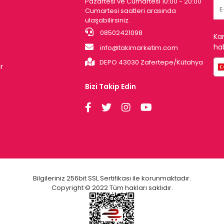
Pazartesi ve Cumartesi 10:00 - 20:00
Cumartesi saatleri arasında
ulaşabilirsiniz.
08502421098
Ka
hab
info@takimarketim.com
DEPO 43030 Zafertepe/Kütahya
r
Bizi Takip Edin
Bilgileriniz 256bit SSL Sertifikası ile korunmaktadır.
Copyright © 2022 Tüm hakları saklıdır.