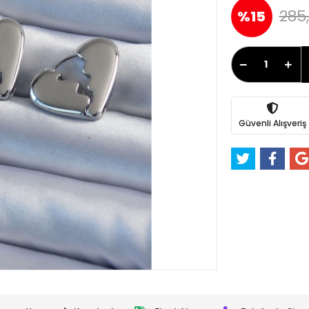
285
%15
Güvenli Alışveriş