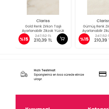
Clariss
Claris
Gold Renk Zirkon Taşlı
Gümüş Renk Zir
Ayarlanabilir Zikzak Yüzük
Ayarlanabilir Zi
247,52 TL
247,52 
%15
%15
210,39 TL
210,39 
Hızlı Teslimat
Siparişleriniz en kısa sürede elinize
ulaşır.