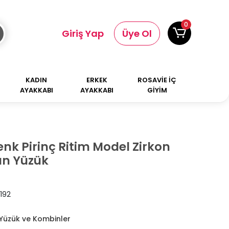
0
Giriş Yap
Üye Ol
KADIN
ERKEK
ROSAVİE İÇ
AYAKKABI
AYAKKABI
GİYİM
k Pirinç Ritim Model Zirkon
ın Yüzük
192
Yüzük ve Kombinler