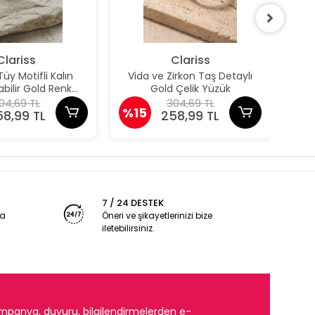
Clariss
Clariss
y Motifli Kalın
Vida ve Zirkon Taş Detaylı
Z
bilir Gold Renk
Gold Çelik Yüzük
A
Yüzük
04,69 TL
304,69 TL
%15
%1
58,99 TL
258,99 TL
7 / 24 DESTEK
ya
Öneri ve şikayetlerinizi bize
iletebilirsiniz.
mpanya, duyuru, bilgilendirmelerden e-