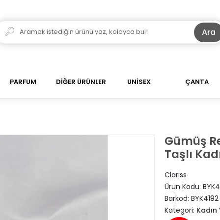
Ara
PARFUM
DİĞER ÜRÜNLER
UNİSEX
ÇANTA
Gümüş Ren
Taşlı Kad
Clariss
Ürün Kodu:
BYK4
Barkod:
BYK4192
Kategori:
Kadın 