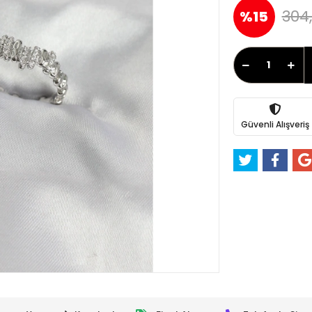
304
%15
Güvenli Alışveriş