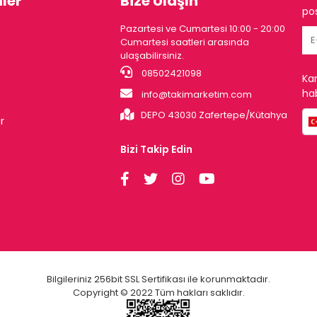
ler
Bize Ulaşın
pos
Pazartesi ve Cumartesi 10:00 - 20:00
Cumartesi saatleri arasında
ulaşabilirsiniz.
08502421098
Ka
hab
info@takimarketim.com
DEPO 43030 Zafertepe/Kütahya
r
Bizi Takip Edin
Bilgileriniz 256bit SSL Sertifikası ile korunmaktadır.
Copyright © 2022 Tüm hakları saklıdır.