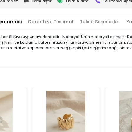
orum Yaz
Karşılaştır
Fiyat Alarmı
Telefonla Sipar
çıklaması
Garanti ve Teslimat
Taksit Seçenekleri
Yo
her ölçüye uygun ayarlanabilir.-Materyal: Ürün materyali pirinçtir.-Da
 ışıltısını ve kaplama kalitesini uzun yıllar koruyabilmesi için parfüm
pısının metal ve kaplamalara vereceği tepki (pH değerine bağlı olarak) f