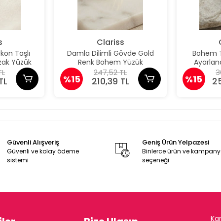
s
Clariss
kon Taşlı
Damla Dilimli Gövde Gold
Bohem Tü
kzak Yüzük
Renk Bohem Yüzük
Ayarlana
TL
247,52 TL
3
%15
%15
TL
210,39 TL
2
Güvenli Alışveriş
Geniş Ürün Yelpazesi
Güvenli ve kolay ödeme
Binlerce ürün ve kampan
sistemi
seçeneği
Ka