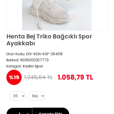
Henta Bej Triko Bağcıklı Spor
Ayakkabı
Ürün Kodu:
DIV-KDN-KSP-264515
Barkod:
9035000257773
Kategori:
Kadın Spor
1.058,79 TL
1.245,64 TL
%15