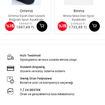
Omma
Rinna
Omma Siyah Deri Lazerli
Rinna Mavi Deri Spor
Bağcıklı Spor Ayakkabı
Ayakkabı
1.844,11 TL
2.038,22 TL
%15
%15
1.567,49 TL
1.732,49 TL
Hızlı Teslimat
Siparişleriniz en kısa sürede elinize ulaşır.
Güvenli Alışveriş
Güvenli ve kolay ödeme sistemi
Geniş Ürün Yelpazesi
Binlerce ürün ve kampanya seçeneği
7 / 24 DESTEK
Öneri ve şikayetlerinizi bize iletebilirsiniz.