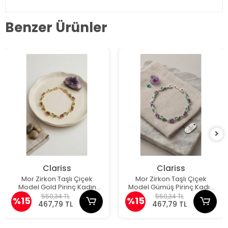
Benzer Ürünler
Clariss
Clariss
Mor Zirkon Taşlı Çiçek
Mor Zirkon Taşlı Çiçek
Model Gold Pirinç Kadın
Model Gümüş Pirinç Kadın
Bileklik
Bileklik
550,34 TL
550,34 TL
%15
%15
467,79 TL
467,79 TL