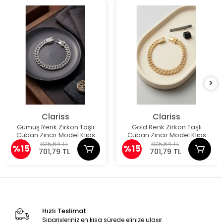
Clariss
Clariss
Gümüş Renk Zirkon Taşlı
Gold Renk Zirkon Taşlı
Cuban Zincir Model Klips
Cuban Zincir Model Klips
Kapamalı Erkek Bileklik
Kapamalı Erkek Bileklik
825,64 TL
825,64 TL
%15
%15
701,79 TL
701,79 TL
Hızlı Teslimat
Siparişleriniz en kısa sürede elinize ulaşır.