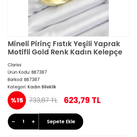
Mineli Pirinç Fıstık Yeşili Yaprak
Motifli Gold Renk Kadın Kelepçe
Clariss
Ürün Kodu:
BB7387
Barkod:
BB7387
Kategori:
Kadın Bileklik
623,79 TL
733,87 TL
%15
Sepete Ekle