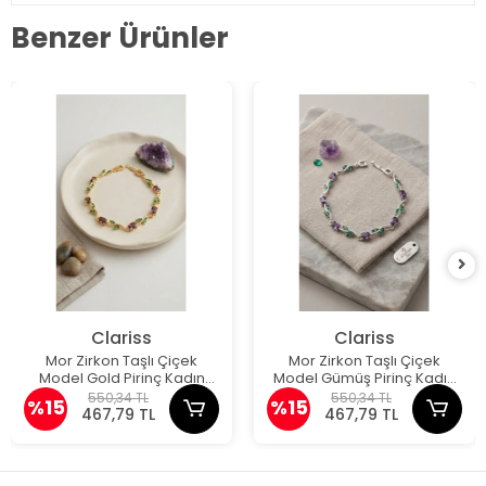
Benzer Ürünler
Clariss
Clariss
Mor Zirkon Taşlı Çiçek
Mor Zirkon Taşlı Çiçek
Model Gold Pirinç Kadın
Model Gümüş Pirinç Kadın
Bileklik
Bileklik
550,34 TL
550,34 TL
%15
%15
467,79 TL
467,79 TL