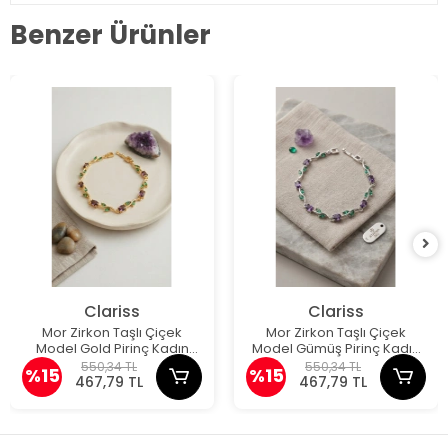
Benzer Ürünler
Clariss
Clariss
Mor Zirkon Taşlı Çiçek
Mor Zirkon Taşlı Çiçek
Model Gold Pirinç Kadın
Model Gümüş Pirinç Kadın
Bileklik
Bileklik
550,34 TL
550,34 TL
%15
%15
467,79 TL
467,79 TL