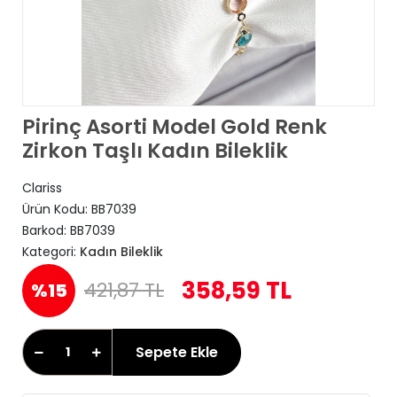
Pirinç Asorti Model Gold Renk
Zirkon Taşlı Kadın Bileklik
Clariss
Ürün Kodu:
BB7039
Barkod:
BB7039
Kategori:
Kadın Bileklik
358,59 TL
421,87 TL
%15
Sepete Ekle