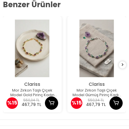
Benzer Ürünler
Clariss
Clariss
Mor Zirkon Taşlı Çiçek
Mor Zirkon Taşlı Çiçek
Model Gold Pirinç Kadın
Model Gümüş Pirinç Kadın
Bileklik
Bileklik
550,34 TL
550,34 TL
%15
%15
467,79 TL
467,79 TL