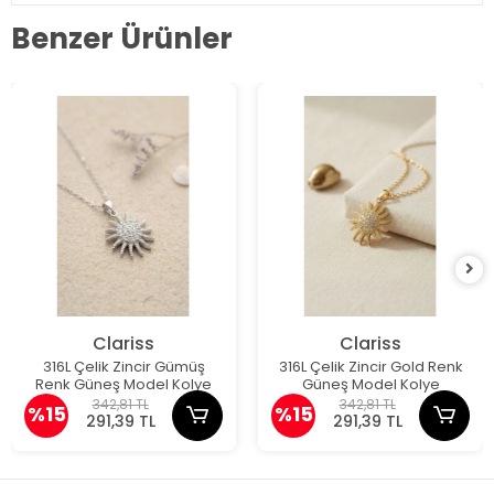
Benzer Ürünler
Clariss
Clariss
316L Çelik Zincir Gümüş
316L Çelik Zincir Gold Renk
Renk Güneş Model Kolye
Güneş Model Kolye
342,81 TL
342,81 TL
%15
%15
291,39 TL
291,39 TL