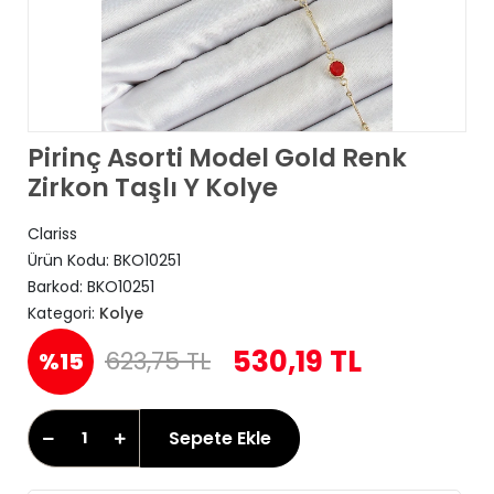
Pirinç Asorti Model Gold Renk
Zirkon Taşlı Y Kolye
Clariss
Ürün Kodu:
BKO10251
Barkod:
BKO10251
Kategori:
Kolye
530,19 TL
623,75 TL
%15
Sepete Ekle