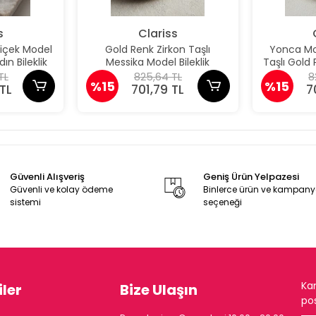
s
Clariss
Çiçek Model
Gold Renk Zirkon Taşlı
Yonca Mod
ın Bileklik
Messika Model Bileklik
Taşlı Gold P
TL
825,64 TL
8
%15
%15
TL
701,79 TL
7
Güvenli Alışveriş
Geniş Ürün Yelpazesi
Güvenli ve kolay ödeme
Binlerce ürün ve kampan
sistemi
seçeneği
Ka
ler
Bize Ulaşın
pos