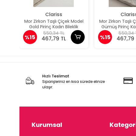
Clariss
Claris
Mor Zirkon Taşlı Çiçek Model
Mor Zirkon Taşlı 
Gold Pirinç Kadın Bileklik
Gümüş Pirinç Kad
550,34 TL
550,34 
%15
%15
467,79 TL
467,79 
Hızlı Teslimat
Siparişleriniz en kısa sürede elinize
ulaşır.
Kurumsal
Kategori