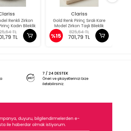
Clariss
Clariss
el Renkli Zirkon
Gold Renk Pirinç Sıralı Kare
Güm
irinç Kadın Bileklik
Model Zirkon Taşlı Bileklik
Pun
25,64 TL
825,64 TL
%15
%1
01,79 TL
701,79 TL
7 / 24 DESTEK
ya
Öneri ve şikayetlerinizi bize
iletebilirsiniz.
mpanya, duyuru, bilgilendirmelerden e-
ta ile haberdar olmak istiyorum.