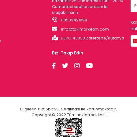
Pazartesi ve Cumartesi 10:00 - 20:00
Cumartesi saatleri arasında
ulaşabilirsiniz.
08502421098
Ka
hab
info@takimarketim.com
DEPO 43030 Zafertepe/Kütahya
r
Bizi Takip Edin
Bilgileriniz 256bit SSL Sertifikası ile korunmaktadır.
Copyright © 2022 Tüm hakları saklıdır.