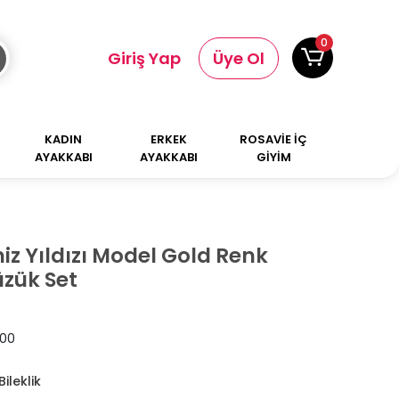
0
Giriş Yap
Üye Ol
KADIN
ERKEK
ROSAVİE İÇ
AYAKKABI
AYAKKABI
GİYİM
niz Yıldızı Model Gold Renk
üzük Set
00
ileklik