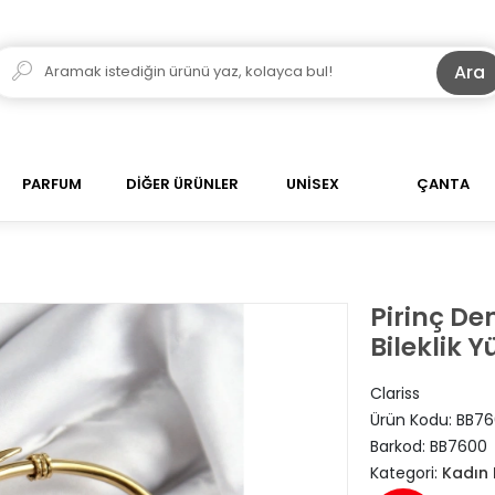
Ara
PARFUM
DİĞER ÜRÜNLER
UNİSEX
ÇANTA
Pirinç De
Bileklik Y
Clariss
Ürün Kodu:
BB76
Barkod:
BB7600
Kategori:
Kadın B