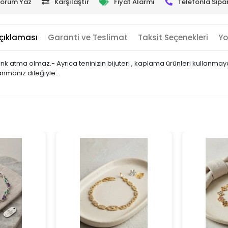
orum Yaz
Karşılaştır
Fiyat Alarmı
Telefonla Sipar
çıklaması
Garanti ve Teslimat
Taksit Seçenekleri
Yo
 renk atma olmaz.- Ayrıca teninizin bijuteri , kaplama ürünleri kullan
lanmanız dileğiyle…