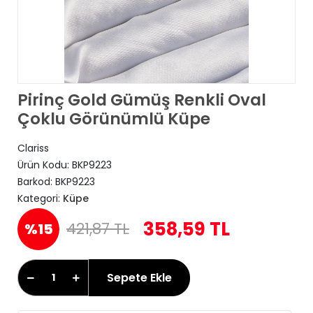
Pirinç Gold Gümüş Renkli Oval
Çoklu Görünümlü Küpe
Clariss
Ürün Kodu:
BKP9223
Barkod:
BKP9223
Kategori:
Küpe
358,59 TL
421,87 TL
%15
Sepete Ekle