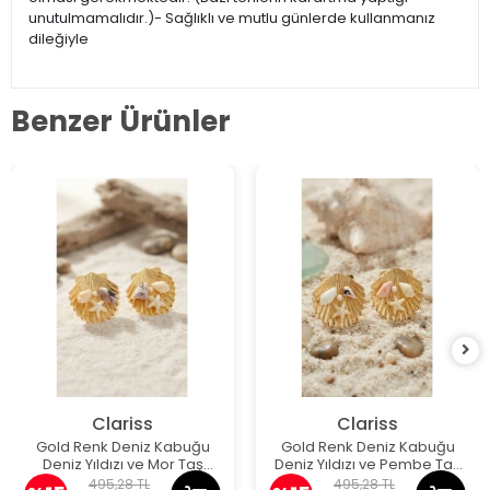
unutulmamalıdır.)- Sağlıklı ve mutlu günlerde kullanmanız
dileğiyle
Benzer Ürünler
Clariss
Clariss
Gold Renk Deniz Kabuğu
Gold Renk Deniz Kabuğu
Deniz Yıldızı ve Mor Taş
Deniz Yıldızı ve Pembe Taş
Detaylı Küpe
Detaylı Küpe
495,28 TL
495,28 TL