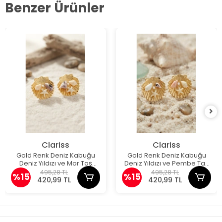
Benzer Ürünler
Clariss
Clariss
Gold Renk Deniz Kabuğu
Gold Renk Deniz Kabuğu
Deniz Yıldızı ve Mor Taş
Deniz Yıldızı ve Pembe Taş
Detaylı Küpe
Detaylı Küpe
495,28 TL
495,28 TL
%15
%15
420,99 TL
420,99 TL