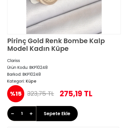
Pirinç Gold Renk Bombe Kalp
Model Kadın Küpe
Clariss
Ürün Kodu:
BKP10248
Barkod:
BKP10248
Kategori:
Küpe
275,19 TL
323,75 TL
%15
Sepete Ekle