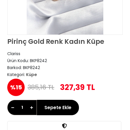
Pirinç Gold Renk Kadın Küpe
Clariss
Ürün Kodu:
BKP8242
Barkod:
BKP8242
Kategori:
Küpe
327,39 TL
385,16 TL
%15
Sepete Ekle