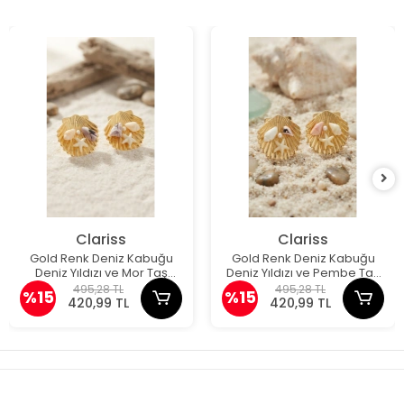
Clariss
Clariss
Gold Renk Deniz Kabuğu
Gold Renk Deniz Kabuğu
Deniz Yıldızı ve Mor Taş
Deniz Yıldızı ve Pembe Taş
Detaylı Küpe
Detaylı Küpe
495,28 TL
495,28 TL
%15
%15
420,99 TL
420,99 TL