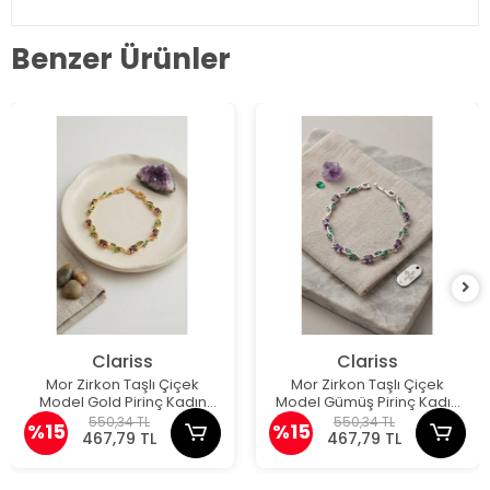
Benzer Ürünler
Clariss
Clariss
Mor Zirkon Taşlı Çiçek
Mor Zirkon Taşlı Çiçek
Model Gold Pirinç Kadın
Model Gümüş Pirinç Kadın
Bileklik
Bileklik
550,34 TL
550,34 TL
%15
%15
467,79 TL
467,79 TL