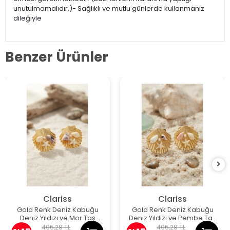
unutulmamalıdır.)- Sağlıklı ve mutlu günlerde kullanmanız
dileğiyle
Benzer Ürünler
Clariss
Clariss
Gold Renk Deniz Kabuğu
Gold Renk Deniz Kabuğu
Deniz Yıldızı ve Mor Taş
Deniz Yıldızı ve Pembe Taş
Detaylı Küpe
Detaylı Küpe
495,28 TL
495,28 TL