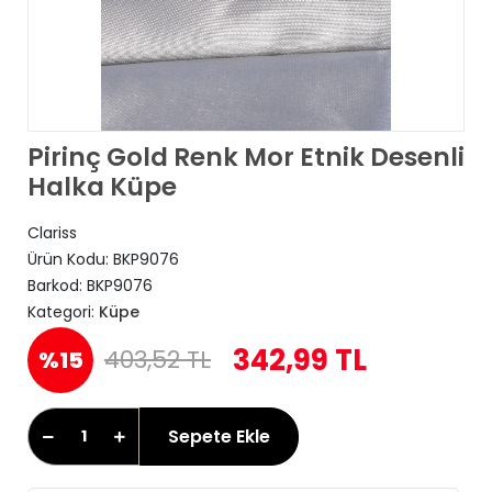
Pirinç Gold Renk Mor Etnik Desenli
Halka Küpe
Clariss
Ürün Kodu:
BKP9076
Barkod:
BKP9076
Kategori:
Küpe
342,99 TL
403,52 TL
%15
Sepete Ekle