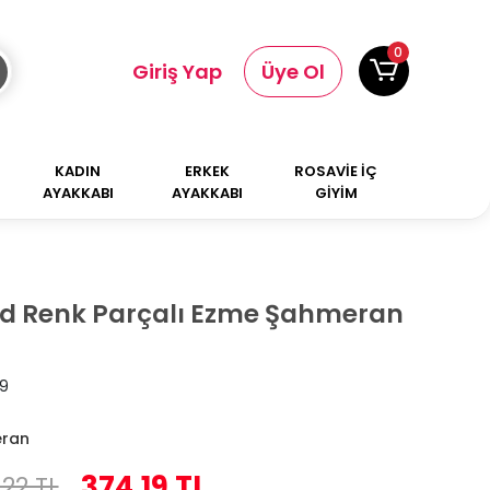
0
Giriş Yap
Üye Ol
KADIN
ERKEK
ROSAVİE İÇ
AYAKKABI
AYAKKABI
GİYİM
old Renk Parçalı Ezme Şahmeran
9
ran
374,19 TL
22 TL