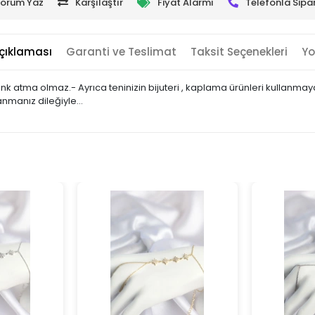
orum Yaz
Karşılaştır
Fiyat Alarmı
Telefonla Sipar
çıklaması
Garanti ve Teslimat
Taksit Seçenekleri
Yo
 renk atma olmaz.- Ayrıca teninizin bijuteri , kaplama ürünleri kullan
lanmanız dileğiyle…