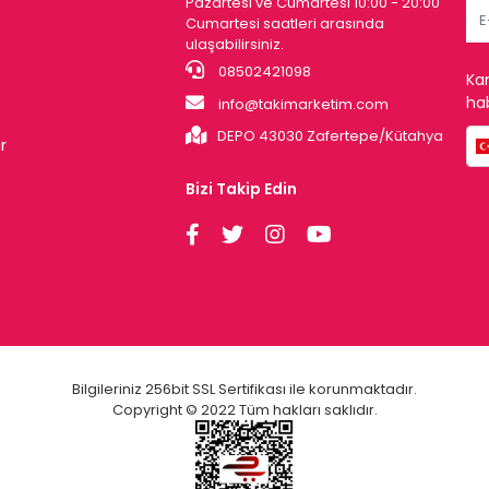
Pazartesi ve Cumartesi 10:00 - 20:00
Cumartesi saatleri arasında
ulaşabilirsiniz.
08502421098
Ka
hab
info@takimarketim.com
DEPO 43030 Zafertepe/Kütahya
r
Bizi Takip Edin
Bilgileriniz 256bit SSL Sertifikası ile korunmaktadır.
Copyright © 2022 Tüm hakları saklıdır.