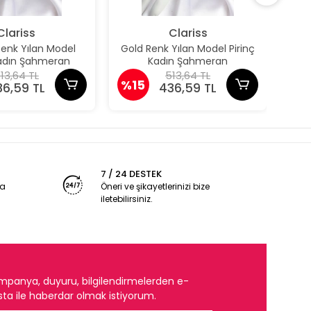
Clariss
Clariss
nk Yılan Model
Gold Renk Yılan Model Pirinç
Gü
Kadın Şahmeran
Kadın Şahmeran
P
13,64 TL
513,64 TL
%15
%1
36,59 TL
436,59 TL
7 / 24 DESTEK
ya
Öneri ve şikayetlerinizi bize
iletebilirsiniz.
mpanya, duyuru, bilgilendirmelerden e-
ta ile haberdar olmak istiyorum.