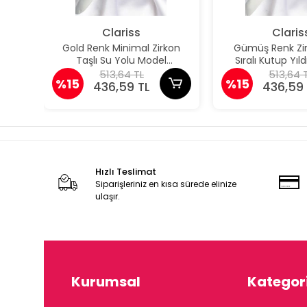
Clariss
Claris
Gold Renk Minimal Zirkon
Gümüş Renk Zir
Taşlı Su Yolu Model
Sıralı Kutup Yıl
Şahmeran
Şahmer
513,64 TL
513,64 
%15
%15
436,59 TL
436,59 
Hızlı Teslimat
Siparişleriniz en kısa sürede elinize
ulaşır.
Kurumsal
Kategori