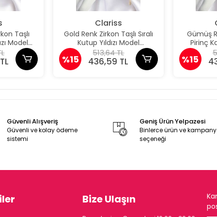
s
Clariss
kon Taşlı
Gold Renk Zirkon Taşlı Sıralı
Gümüş Re
dızı Model
Kutup Yıldızı Model
Pirinç 
an
Şahmeran
TL
513,64 TL
5
%15
%15
TL
436,59 TL
4
Güvenli Alışveriş
Geniş Ürün Yelpazesi
Güvenli ve kolay ödeme
Binlerce ürün ve kampan
sistemi
seçeneği
Ka
ler
Bize Ulaşın
pos