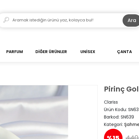
Ara
PARFUM
DİĞER ÜRÜNLER
UNİSEX
ÇANTA
Pirinç G
Clariss
Ürün Kodu:
SN63
Barkod:
SN639
Kategori:
Şahme
440,
%15