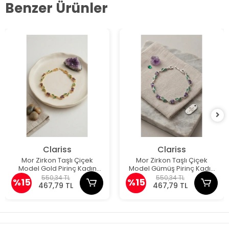
Benzer Ürünler
Clariss
Clariss
Mor Zirkon Taşlı Çiçek
Mor Zirkon Taşlı Çiçek
Model Gold Pirinç Kadın
Model Gümüş Pirinç Kadın
Bileklik
Bileklik
550,34 TL
550,34 TL
%15
%15
467,79 TL
467,79 TL