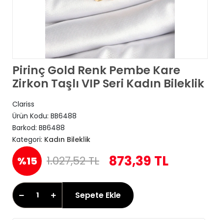
Pirinç Gold Renk Pembe Kare
Zirkon Taşlı VIP Seri Kadın Bileklik
Clariss
Ürün Kodu:
BB6488
Barkod:
BB6488
Kategori:
Kadın Bileklik
873,39 TL
1.027,52 TL
%15
Sepete Ekle