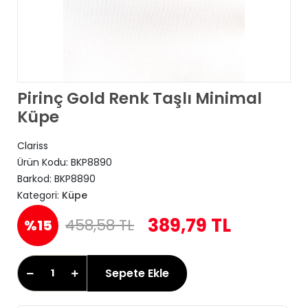
Pirinç Gold Renk Taşlı Minimal
Küpe
Clariss
Ürün Kodu:
BKP8890
Barkod:
BKP8890
Kategori:
Küpe
389,79 TL
458,58 TL
%15
Sepete Ekle