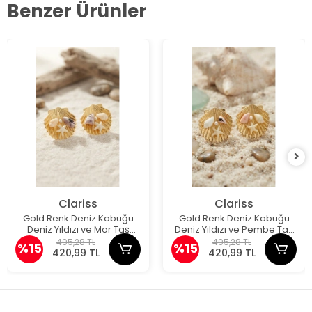
Benzer Ürünler
Clariss
Clariss
Gold Renk Deniz Kabuğu
Gold Renk Deniz Kabuğu
Deniz Yıldızı ve Mor Taş
Deniz Yıldızı ve Pembe Taş
Detaylı Küpe
Detaylı Küpe
495,28 TL
495,28 TL
%15
%15
420,99 TL
420,99 TL