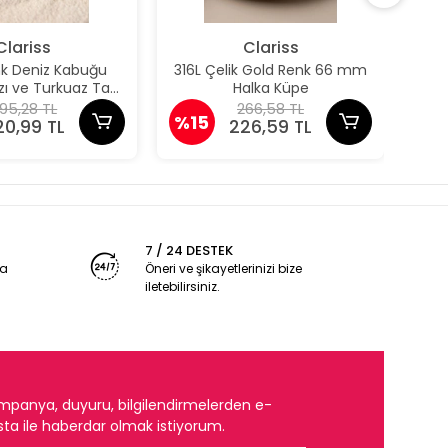
Clariss
Clariss
nk Deniz Kabuğu
316L Çelik Gold Renk 66 mm
316
ızı ve Turkuaz Taş
Halka Küpe
taylı Küpe
95,28 TL
266,58 TL
%15
%1
20,99 TL
226,59 TL
7 / 24 DESTEK
ya
Öneri ve şikayetlerinizi bize
iletebilirsiniz.
mpanya, duyuru, bilgilendirmelerden e-
ta ile haberdar olmak istiyorum.