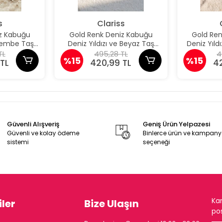
s
Clariss
z Kabuğu
Gold Renk Deniz Kabuğu
Gold Re
 Pembe Taş
Deniz Yıldızı ve Beyaz Taş
Deniz Yıld
üpe
Detaylı Küpe
De
TL
495,28 TL
4
%15
%15
TL
420,99 TL
4
Güvenli Alışveriş
Geniş Ürün Yelpazesi
Güvenli ve kolay ödeme
Binlerce ürün ve kampan
sistemi
seçeneği
Ka
ler
Bize Ulaşın
pos