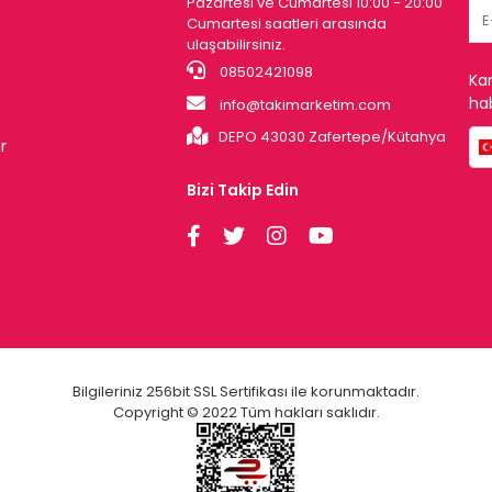
Pazartesi ve Cumartesi 10:00 - 20:00
Cumartesi saatleri arasında
ulaşabilirsiniz.
08502421098
Ka
hab
info@takimarketim.com
DEPO 43030 Zafertepe/Kütahya
r
Bizi Takip Edin
Bilgileriniz 256bit SSL Sertifikası ile korunmaktadır.
Copyright © 2022 Tüm hakları saklıdır.