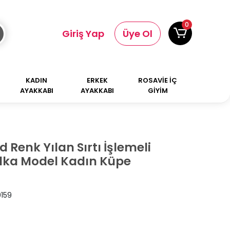
0
Giriş Yap
Üye Ol
KADIN
ERKEK
ROSAVİE İÇ
AYAKKABI
AYAKKABI
GİYİM
d Renk Yılan Sırtı İşlemeli
lka Model Kadın Küpe
0159