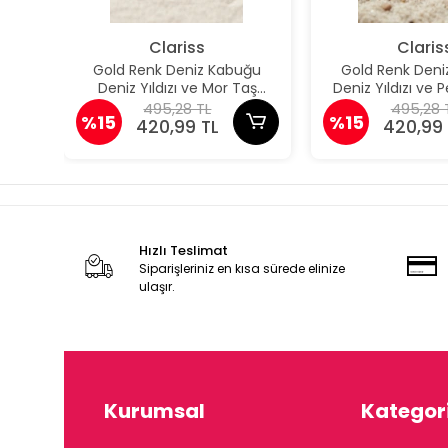
Clariss
Claris
Gold Renk Deniz Kabuğu
Gold Renk Deni
Deniz Yıldızı ve Mor Taş
Deniz Yıldızı ve
Detaylı Küpe
Detaylı K
495,28 TL
495,28 
%15
%15
420,99 TL
420,99 
Hızlı Teslimat
Siparişleriniz en kısa sürede elinize
ulaşır.
Kurumsal
Kategori