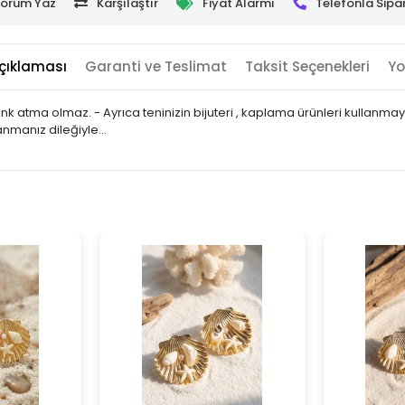
orum Yaz
Karşılaştır
Fiyat Alarmı
Telefonla Sipar
çıklaması
Garanti ve Teslimat
Taksit Seçenekleri
Yo
 renk atma olmaz. - Ayrıca teninizin bijuteri , kaplama ürünleri kullan
lanmanız dileğiyle…