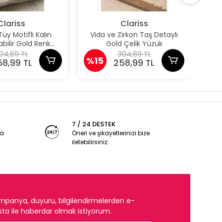
Clariss
Clariss
y Motifli Kalın
Vida ve Zirkon Taş Detaylı
Z
bilir Gold Renk
Gold Çelik Yüzük
A
Yüzük
04,69 TL
304,69 TL
%15
%1
58,99 TL
258,99 TL
7 / 24 DESTEK
ya
Öneri ve şikayetlerinizi bize
iletebilirsiniz.
mpanya, duyuru, bilgilendirmelerden e-
ta ile haberdar olmak istiyorum.