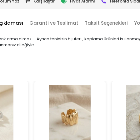
orum Yaz
Karşılaştır
Fiyat Alarmı
Telefonla Sipar
çıklaması
Garanti ve Teslimat
Taksit Seçenekleri
Yo
 renk atma olmaz. - Ayrıca teninizin bijuteri , kaplama ürünleri kulla
lanmanız dileğiyle…