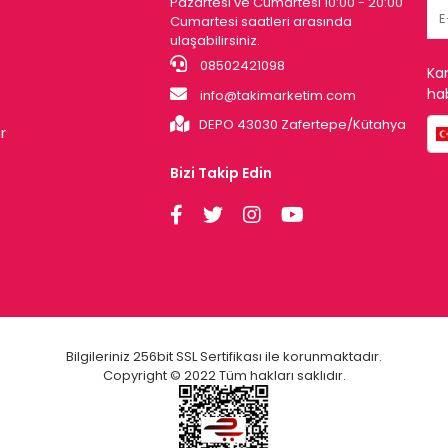
Pazartesi ve Cumartesi 10:00 - 20:00
Cumartesi saatleri arasında
ulaşabilirsiniz.
08502421098
Ka
hab
info@takimarketim.com
DEPO 43030 Zafertepe/Kütahya
r
Bizi Takip Edin
Bilgileriniz 256bit SSL Sertifikası ile korunmaktadır.
Copyright © 2022 Tüm hakları saklıdır.