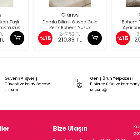
s
Clariss
kon Taşlı
Damla Dilimli Gövde Gold
Bohem Tü
kzak Yüzük
Renk Bohem Yüzük
Ayarlana
TL
247,52 TL
3
%15
%15
TL
210,39 TL
2
Güvenli Alışveriş
Geniş Ürün Yelpazesi
Güvenli ve kolay ödeme
Binlerce ürün ve kampan
sistemi
seçeneği
Ka
ler
Bize Ulaşın
pos