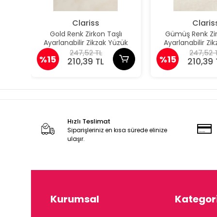
Clariss
Claris
Gold Renk Zirkon Taşlı
Gümüş Renk Zir
Ayarlanabilir Zikzak Yüzük
Ayarlanabilir Zi
247,52 TL
247,52 
%15
%15
210,39 TL
210,39 
Hızlı Teslimat
Siparişleriniz en kısa sürede elinize
ulaşır.
Kurumsal
Kategori