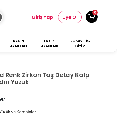
0
Giriş Yap
Üye Ol
KADIN
ERKEK
ROSAVİE İÇ
AYAKKABI
AYAKKABI
GİYİM
ld Renk Zirkon Taş Detay Kalp
dın Yüzük
917
Yüzük ve Kombinler