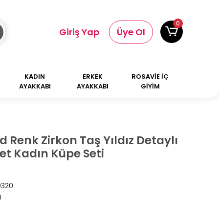
0
Giriş Yap
Üye Ol
KADIN
ERKEK
ROSAVİE İÇ
AYAKKABI
AYAKKABI
GİYİM
ld Renk Zirkon Taş Yıldız Detaylı
i Set Kadın Küpe Seti
0320
0