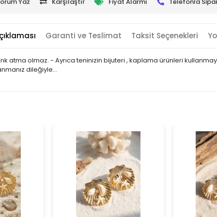
orum Yaz
Karşılaştır
Fiyat Alarmı
Telefonla Sipar
çıklaması
Garanti ve Teslimat
Taksit Seçenekleri
Yo
 renk atma olmaz. - Ayrıca teninizin bijuteri , kaplama ürünleri kullan
lanmanız dileğiyle…