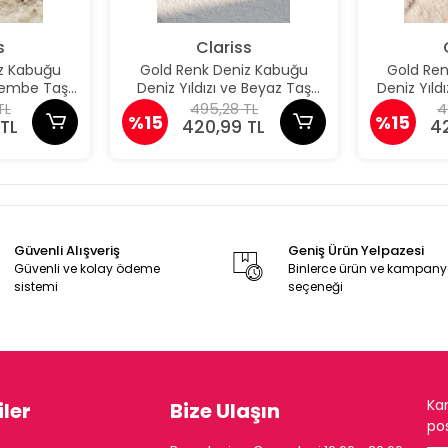
s
Clariss
z Kabuğu
Gold Renk Deniz Kabuğu
Gold Re
 Pembe Taş
Deniz Yıldızı ve Beyaz Taş
Deniz Yıld
üpe
Detaylı Küpe
De
TL
495,28 TL
4
%15
%15
TL
420,99 TL
4
Güvenli Alışveriş
Geniş Ürün Yelpazesi
Güvenli ve kolay ödeme
Binlerce ürün ve kampan
sistemi
seçeneği
Ka
ler
Bize Ulaşın
pos