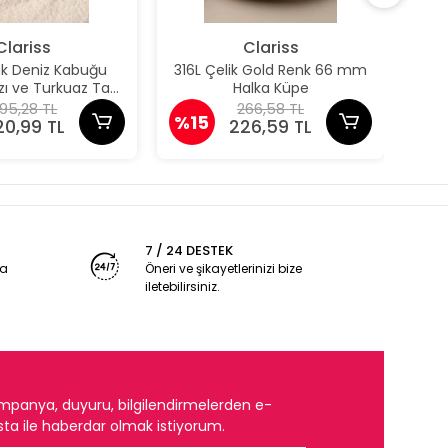
Clariss
Clariss
nk Deniz Kabuğu
316L Çelik Gold Renk 66 mm
316
ızı ve Turkuaz Taş
Halka Küpe
taylı Küpe
95,28 TL
266,58 TL
%15
%1
20,99 TL
226,59 TL
7 / 24 DESTEK
ya
Öneri ve şikayetlerinizi bize
iletebilirsiniz.
mpanya, duyuru, bilgilendirmelerden e-
ta ile haberdar olmak istiyorum.