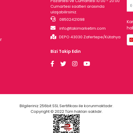
Pazartesi ve Cumartesi 10:00 - 20:00
Cumartesi saatleri arasında
ulaşabilirsiniz.
08502421098
Ka
hab
info@takimarketim.com
DEPO 43030 Zafertepe/Kütahya
r
Bizi Takip Edin
Bilgileriniz 256bit SSL Sertifikası ile korunmaktadır.
Copyright © 2022 Tüm hakları saklıdır.