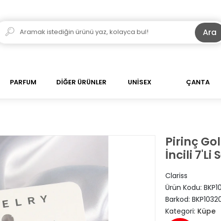
Ara
PARFUM
DİĞER ÜRÜNLER
UNİSEX
ÇANTA
Pirinç Go
İncili 7'L
Clariss
Ürün Kodu:
BKP1
Barkod:
BKP1032
Kategori:
Küpe