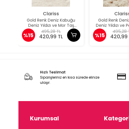
Clariss
Claris
Gold Renk Deniz Kabuğu
Gold Renk Deni
Deniz Yıldızı ve Mor Taş
Deniz Yıldızı ve
Detaylı Küpe
Detaylı K
495,28 TL
495,28 
%15
%15
420,99 TL
420,99 
Hızlı Teslimat
Siparişleriniz en kısa sürede elinize
ulaşır.
Kurumsal
Kategori