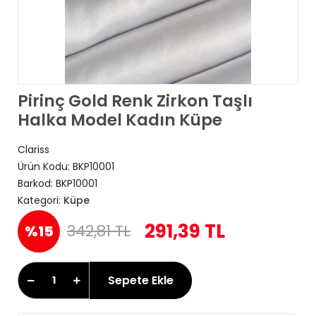
Pirinç Gold Renk Zirkon Taşlı
Halka Model Kadın Küpe
Clariss
Ürün Kodu:
BKP10001
Barkod:
BKP10001
Kategori:
Küpe
291,39 TL
342,81 TL
%15
Sepete Ekle