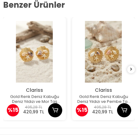
Benzer Ürünler
Clariss
Clariss
Gold Renk Deniz Kabuğu
Gold Renk Deniz Kabuğu
Deniz Yıldızı ve Mor Taş
Deniz Yıldızı ve Pembe Taş
Detaylı Küpe
Detaylı Küpe
495,28 TL
495,28 TL
%15
%15
420,99 TL
420,99 TL