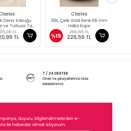
Clariss
Clariss
nk Deniz Kabuğu
316L Çelik Gold Renk 66 mm
316
ızı ve Turkuaz Taş
Halka Küpe
taylı Küpe
95,28 TL
266,58 TL
%15
%1
20,99 TL
226,59 TL
7 / 24 DESTEK
ya
Öneri ve şikayetlerinizi bize
iletebilirsiniz.
mpanya, duyuru, bilgilendirmelerden e-
ta ile haberdar olmak istiyorum.