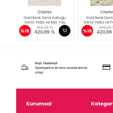
Clariss
Claris
Gold Renk Deniz Kabuğu
Gold Renk Deni
Deniz Yıldızı ve Mor Taş
Deniz Yıldızı ve
Detaylı Küpe
Detaylı K
495,28 TL
495,28 
%15
%15
420,99 TL
420,99 
Hızlı Teslimat
Siparişleriniz en kısa sürede elinize
ulaşır.
Kurumsal
Kategori