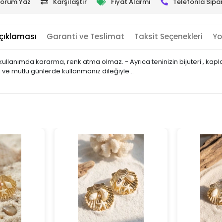
orum Yaz
Karşılaştır
Fiyat Alarmı
Telefonla Sipar
çıklaması
Garanti ve Teslimat
Taksit Seçenekleri
Yo
atli kullanımda kararma, renk atma olmaz. - Ayrıca teninizin bijuteri ,
lı ve mutlu günlerde kullanmanız dileğiyle…