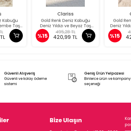
s
Clariss
z Kabuğu
Gold Renk Deniz Kabuğu
Gold Re
 Pembe Taş
Deniz Yıldızı ve Beyaz Taş
Deniz Yıld
üpe
Detaylı Küpe
De
TL
495,28 TL
4
%15
%15
TL
420,99 TL
4
Güvenli Alışveriş
Geniş Ürün Yelpazesi
Güvenli ve kolay ödeme
Binlerce ürün ve kampan
sistemi
seçeneği
Ka
ler
Bize Ulaşın
pos