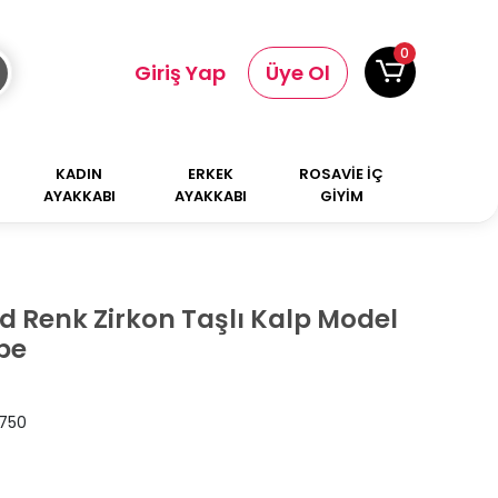
0
Giriş Yap
Üye Ol
KADIN
ERKEK
ROSAVİE İÇ
AYAKKABI
AYAKKABI
GİYİM
ld Renk Zirkon Taşlı Kalp Model
pe
750