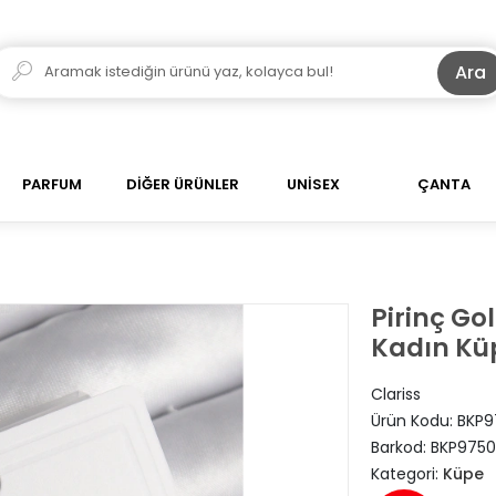
Ara
PARFUM
DİĞER ÜRÜNLER
UNİSEX
ÇANTA
Pirinç Go
Kadın Kü
Clariss
Ürün Kodu:
BKP9
Barkod:
BKP9750
Kategori:
Küpe