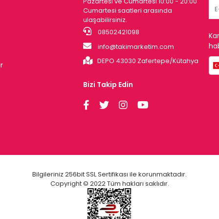
Pazartesi ve Cumartesi 10:00 - 20:00
Cumartesi saatleri arasında
ulaşabilirsiniz.
08502421098
Ka
hab
info@takimarketim.com
DEPO 43030 Zafertepe/Kütahya
r
Bizi Takip Edin
Bilgileriniz 256bit SSL Sertifikası ile korunmaktadır.
Copyright © 2022 Tüm hakları saklıdır.