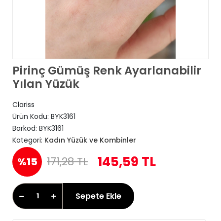
Pirinç Gümüş Renk Ayarlanabilir
Yılan Yüzük
Clariss
Ürün Kodu:
BYK3161
Barkod:
BYK3161
Kategori:
Kadın Yüzük ve Kombinler
145,59 TL
171,28 TL
%15
Sepete Ekle