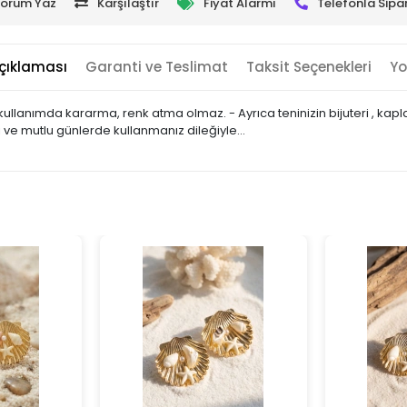
orum Yaz
Karşılaştır
Fiyat Alarmı
Telefonla Sipar
çıklaması
Garanti ve Teslimat
Taksit Seçenekleri
Yo
atli kullanımda kararma, renk atma olmaz. - Ayrıca teninizin bijuteri ,
lı ve mutlu günlerde kullanmanız dileğiyle…