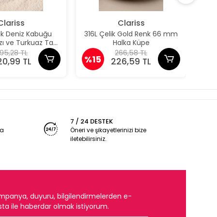
Clariss
Clariss
nk Deniz Kabuğu
316L Çelik Gold Renk 66 mm
316
ızı ve Turkuaz Taş
Halka Küpe
taylı Küpe
95,28 TL
266,58 TL
%15
%1
20,99 TL
226,59 TL
7 / 24 DESTEK
ya
Öneri ve şikayetlerinizi bize
iletebilirsiniz.
mpanya, duyuru, bilgilendirmelerden e-
ta ile haberdar olmak istiyorum.