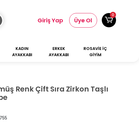
0
Giriş Yap
Üye Ol
KADIN
ERKEK
ROSAVİE İÇ
AYAKKABI
AYAKKABI
GİYİM
müş Renk Çift Sıra Zirkon Taşlı
pe
755