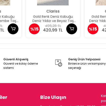
s
Clariss
z Kabuğu
Gold Renk Deniz Kabuğu
Gold Re
 Pembe Taş
Deniz Yıldızı ve Beyaz Taş
Deniz Yıld
üpe
Detaylı Küpe
De
TL
495,28 TL
4
%15
%15
TL
420,99 TL
4
Güvenli Alışveriş
Geniş Ürün Yelpazesi
Güvenli ve kolay ödeme
Binlerce ürün ve kampan
sistemi
seçeneği
Ka
ler
Bize Ulaşın
pos