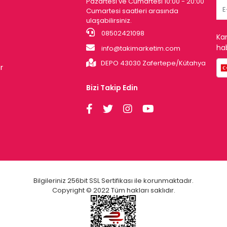
Pazartesi ve Cumartesi 10:00 - 20:00
Cumartesi saatleri arasında
ulaşabilirsiniz.
08502421098
Ka
hab
info@takimarketim.com
DEPO 43030 Zafertepe/Kütahya
r
Bizi Takip Edin
Bilgileriniz 256bit SSL Sertifikası ile korunmaktadır.
Copyright © 2022 Tüm hakları saklıdır.