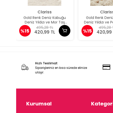
Clariss
Claris
Gold Renk Deniz Kabuğu
Gold Renk Deni
Deniz Yıldızı ve Mor Taş
Deniz Yıldızı ve
Detaylı Küpe
Detaylı K
495,28 TL
495,28 
%15
%15
420,99 TL
420,99 
Hızlı Teslimat
Siparişleriniz en kısa sürede elinize
ulaşır.
Kurumsal
Kategori