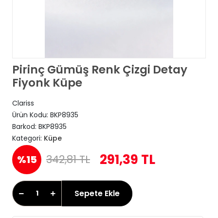
Pirinç Gümüş Renk Çizgi Detay
Fiyonk Küpe
Clariss
Ürün Kodu:
BKP8935
Barkod:
BKP8935
Kategori:
Küpe
291,39 TL
342,81 TL
%15
Sepete Ekle