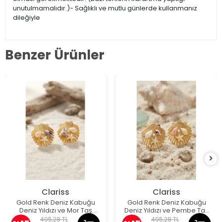
unutulmamalıdır.)- Sağlıklı ve mutlu günlerde kullanmanız
dileğiyle
Benzer Ürünler
Clariss
Clariss
Gold Renk Deniz Kabuğu
Gold Renk Deniz Kabuğu
Deniz Yıldızı ve Mor Taş
Deniz Yıldızı ve Pembe Taş
Detaylı Küpe
Detaylı Küpe
495,28 TL
495,28 TL