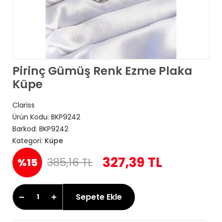
Pirinç Gümüş Renk Ezme Plaka
Küpe
Clariss
Ürün Kodu:
BKP9242
Barkod:
BKP9242
Kategori:
Küpe
327,39 TL
385,16 TL
%15
Sepete Ekle