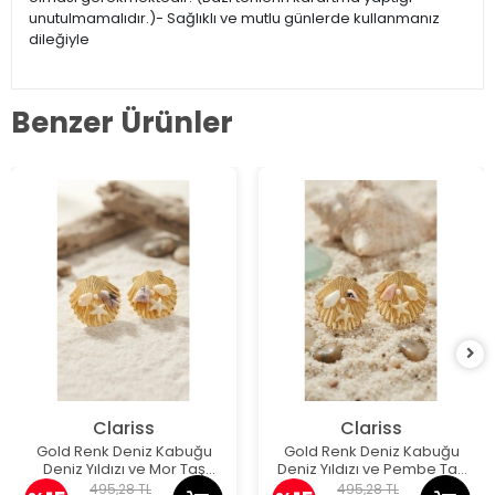
unutulmamalıdır.)- Sağlıklı ve mutlu günlerde kullanmanız
dileğiyle
Benzer Ürünler
Clariss
Clariss
Gold Renk Deniz Kabuğu
Gold Renk Deniz Kabuğu
Deniz Yıldızı ve Mor Taş
Deniz Yıldızı ve Pembe Taş
Detaylı Küpe
Detaylı Küpe
495,28 TL
495,28 TL