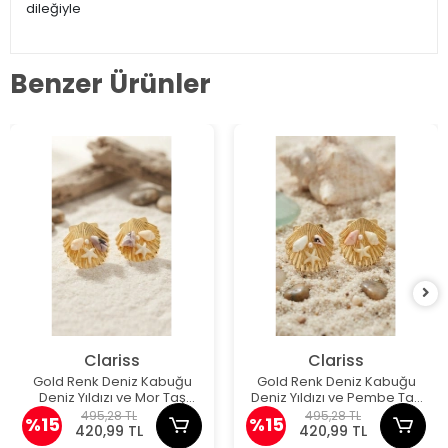
dileğiyle
Benzer Ürünler
Clariss
Clariss
Gold Renk Deniz Kabuğu
Gold Renk Deniz Kabuğu
Deniz Yıldızı ve Mor Taş
Deniz Yıldızı ve Pembe Taş
Detaylı Küpe
Detaylı Küpe
495,28 TL
495,28 TL
%15
%15
420,99 TL
420,99 TL