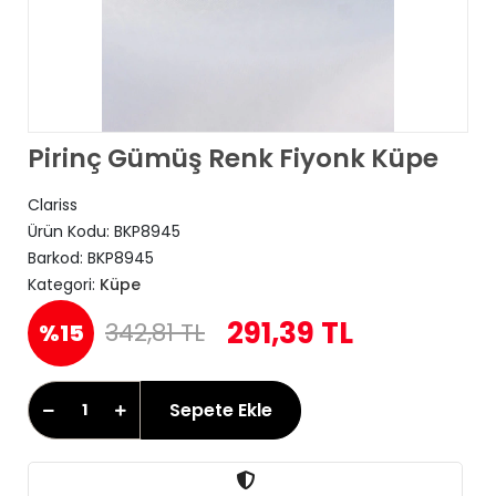
Pirinç Gümüş Renk Fiyonk Küpe
Clariss
Ürün Kodu:
BKP8945
Barkod:
BKP8945
Kategori:
Küpe
291,39 TL
342,81 TL
%15
Sepete Ekle