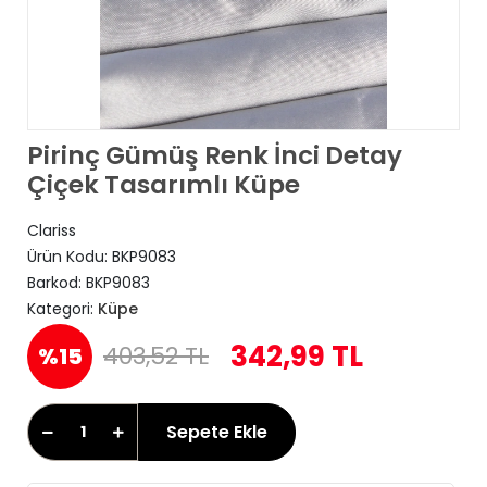
Pirinç Gümüş Renk İnci Detay
Çiçek Tasarımlı Küpe
Clariss
Ürün Kodu:
BKP9083
Barkod:
BKP9083
Kategori:
Küpe
342,99 TL
403,52 TL
%15
Sepete Ekle