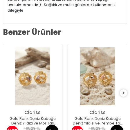
unutulmamalıdır.)- Sağlıklı ve mutlu günlerde kullanmanız
dileğiyle
Benzer Ürünler
Clariss
Clariss
Gold Renk Deniz Kabuğu
Gold Renk Deniz Kabuğu
Deniz Yıldızı ve Mor Taş
Deniz Yıldızı ve Pembe Taş
Detaylı Küpe
Detaylı Küpe
495,28 TL
495,28 TL