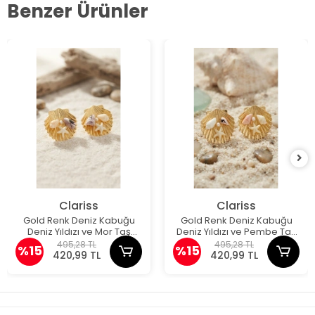
Benzer Ürünler
Clariss
Clariss
Gold Renk Deniz Kabuğu
Gold Renk Deniz Kabuğu
Deniz Yıldızı ve Mor Taş
Deniz Yıldızı ve Pembe Taş
Detaylı Küpe
Detaylı Küpe
495,28 TL
495,28 TL
%15
%15
420,99 TL
420,99 TL