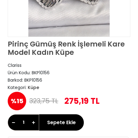
Pirinç Gümüş Renk İşlemeli Kare
Model Kadın Küpe
Clariss
Ürün Kodu:
BKP10156
Barkod:
BKP10156
Kategori:
Küpe
275,19 TL
323,75 TL
%15
Sepete Ekle