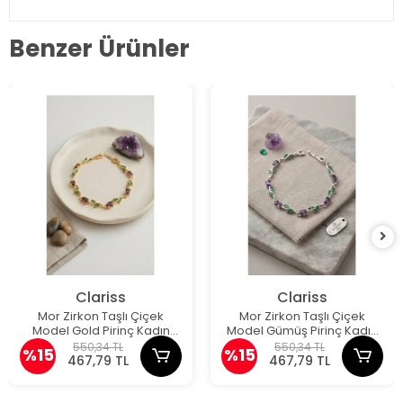
Benzer Ürünler
Clariss
Clariss
Mor Zirkon Taşlı Çiçek
Mor Zirkon Taşlı Çiçek
Model Gold Pirinç Kadın
Model Gümüş Pirinç Kadın
Bileklik
Bileklik
550,34 TL
550,34 TL
%15
%15
467,79 TL
467,79 TL