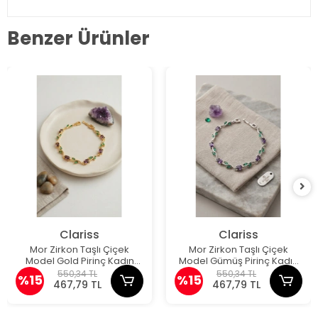
Benzer Ürünler
Clariss
Clariss
Mor Zirkon Taşlı Çiçek
Mor Zirkon Taşlı Çiçek
Model Gold Pirinç Kadın
Model Gümüş Pirinç Kadın
Bileklik
Bileklik
550,34 TL
550,34 TL
%15
%15
467,79 TL
467,79 TL