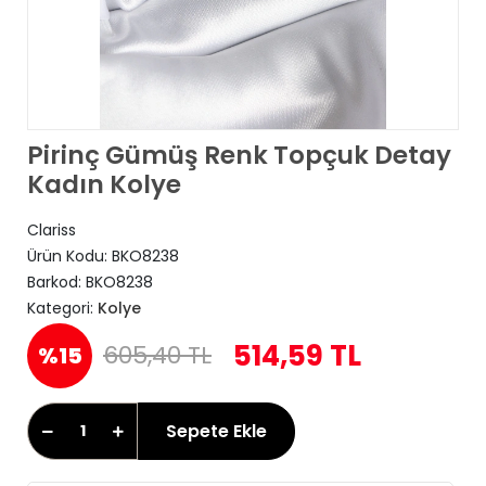
Pirinç Gümüş Renk Topçuk Detay
Kadın Kolye
Clariss
Ürün Kodu:
BKO8238
Barkod:
BKO8238
Kategori:
Kolye
514,59 TL
605,40 TL
%15
Sepete Ekle