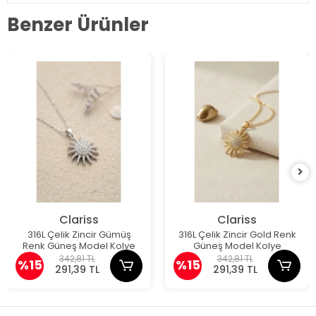
Benzer Ürünler
Clariss
Clariss
316L Çelik Zincir Gümüş
316L Çelik Zincir Gold Renk
Renk Güneş Model Kolye
Güneş Model Kolye
342,81 TL
342,81 TL
%15
%15
291,39 TL
291,39 TL