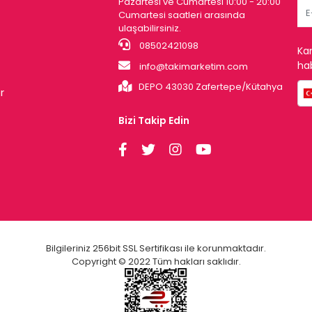
Pazartesi ve Cumartesi 10:00 - 20:00
Cumartesi saatleri arasında
ulaşabilirsiniz.
08502421098
Ka
hab
info@takimarketim.com
DEPO 43030 Zafertepe/Kütahya
r
Bizi Takip Edin
Bilgileriniz 256bit SSL Sertifikası ile korunmaktadır.
Copyright © 2022 Tüm hakları saklıdır.