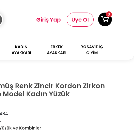
0
Giriş Yap
Üye Ol
KADIN
ERKEK
ROSAVİE İÇ
AYAKKABI
AYAKKABI
GİYİM
müş Renk Zincir Kordon Zirkon
p Model Kadın Yüzük
484
4
Yüzük ve Kombinler