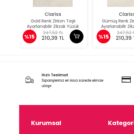
Clariss
Claris
Gold Renk Zirkon Taşlı
Gümüş Renk Zir
Ayarlanabilir Zikzak Yüzük
Ayarlanabilir Zi
247,52 TL
247,52 
%15
%15
210,39 TL
210,39 
Hızlı Teslimat
Siparişleriniz en kısa sürede elinize
ulaşır.
Kurumsal
Kategori