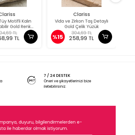
Clariss
Clariss
y Motifli Kalın
Vida ve Zirkon Taş Detaylı
Z
bilir Gold Renk
Gold Çelik Yüzük
A
Yüzük
04,69 TL
304,69 TL
%15
%1
58,99 TL
258,99 TL
7 / 24 DESTEK
ya
Öneri ve şikayetlerinizi bize
iletebilirsiniz.
mpanya, duyuru, bilgilendirmelerden e-
ta ile haberdar olmak istiyorum.