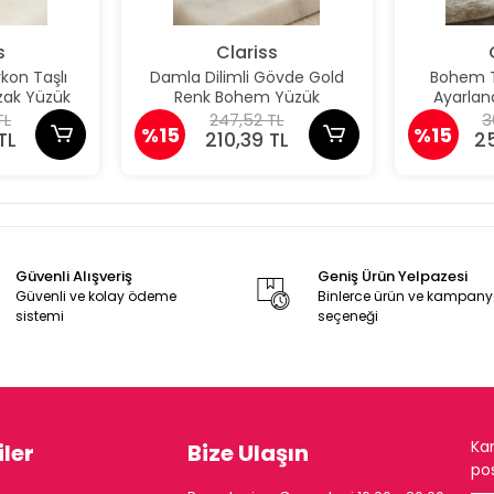
s
Clariss
kon Taşlı
Damla Dilimli Gövde Gold
Bohem Tü
kzak Yüzük
Renk Bohem Yüzük
Ayarlana
TL
247,52 TL
3
%15
%15
TL
210,39 TL
2
Güvenli Alışveriş
Geniş Ürün Yelpazesi
Güvenli ve kolay ödeme
Binlerce ürün ve kampan
sistemi
seçeneği
Ka
ler
Bize Ulaşın
pos