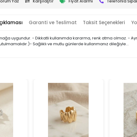
orum Yaz
Karşılaştır
Fiyat Alarmı
Telefonla Sipar
çıklaması
Garanti ve Teslimat
Taksit Seçenekleri
Yo
armağa uygundur. - Dikkatli kullanımda kararma, renk atma olmaz. - Ayr
utulmamalıdır.)- Sağlıklı ve mutlu günlerde kullanmanız dileğiyle…