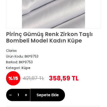
Pirinç Gümüş Renk Zirkon Taşlı
Bombeli Model Kadın Küpe
Clariss
Ürün Kodu:
BKP9753
Barkod:
BKP9753
Kategori:
Küpe
358,59 TL
421,87 TL
%15
Sepete Ekle