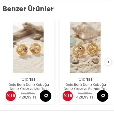
Benzer Ürünler
Clariss
Clariss
Gold Renk Deniz Kabuğu
Gold Renk Deniz Kabuğu
Deniz Yıldızı ve Mor Taş
Deniz Yıldızı ve Pembe Taş
Detaylı Küpe
Detaylı Küpe
495,28 TL
495,28 TL
%15
%15
420,99 TL
420,99 TL