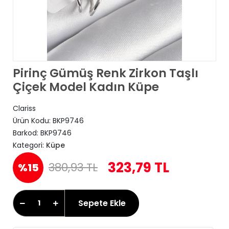
Pirinç Gümüş Renk Zirkon Taşlı
Çiçek Model Kadın Küpe
Clariss
Ürün Kodu:
BKP9746
Barkod:
BKP9746
Kategori:
Küpe
323,79 TL
380,93 TL
%15
Sepete Ekle