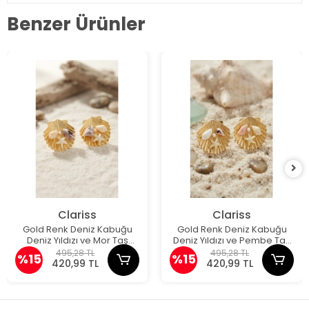
Benzer Ürünler
Clariss
Clariss
Gold Renk Deniz Kabuğu
Gold Renk Deniz Kabuğu
Deniz Yıldızı ve Mor Taş
Deniz Yıldızı ve Pembe Taş
Detaylı Küpe
Detaylı Küpe
495,28 TL
495,28 TL
%15
%15
420,99 TL
420,99 TL