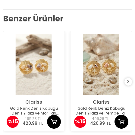
Benzer Ürünler
Clariss
Clariss
Gold Renk Deniz Kabuğu
Gold Renk Deniz Kabuğu
Deniz Yıldızı ve Mor Taş
Deniz Yıldızı ve Pembe Taş
Detaylı Küpe
Detaylı Küpe
495,28 TL
495,28 TL
%15
%15
420,99 TL
420,99 TL