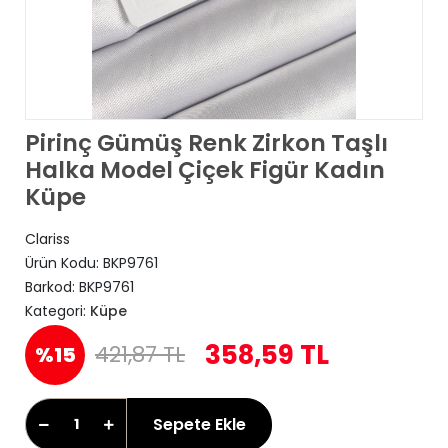
Pirinç Gümüş Renk Zirkon Taşlı
Halka Model Çiçek Figür Kadın
Küpe
Clariss
Ürün Kodu:
BKP9761
Barkod:
BKP9761
Kategori:
Küpe
358,59 TL
421,87 TL
%15
Sepete Ekle