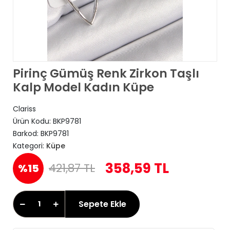
Pirinç Gümüş Renk Zirkon Taşlı
Kalp Model Kadın Küpe
Clariss
Ürün Kodu:
BKP9781
Barkod:
BKP9781
Kategori:
Küpe
358,59 TL
421,87 TL
%15
Sepete Ekle