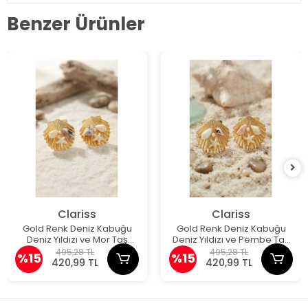
Benzer Ürünler
Clariss
Clariss
Gold Renk Deniz Kabuğu
Gold Renk Deniz Kabuğu
Deniz Yıldızı ve Mor Taş
Deniz Yıldızı ve Pembe Taş
Detaylı Küpe
Detaylı Küpe
495,28 TL
495,28 TL
%15
%15
420,99 TL
420,99 TL