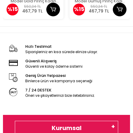
Model Gold Pirinç Kadın
Model Gümüş Pirinç Kadın
Bileklik
Bileklik
550,34 TL
550,34 TL
%15
%15
467,79 TL
467,79 TL
Hızlı Teslimat
Siparişleriniz en kısa sürede elinize ulaşır.
Güvenli Alışveriş
Güvenli ve kolay ödeme sistemi
Geniş Ürün Yelpazesi
Binlerce ürün ve kampanya seçeneği
7 / 24 DESTEK
Öneri ve şikayetlerinizi bize iletebilirsiniz.
Kurumsal