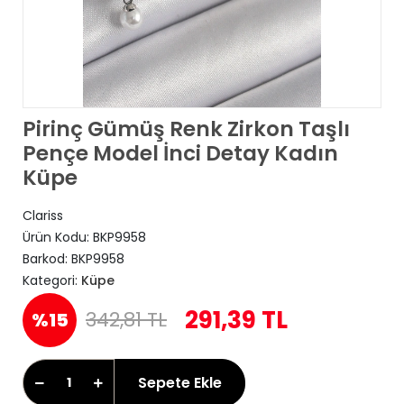
Pirinç Gümüş Renk Zirkon Taşlı
Pençe Model İnci Detay Kadın
Küpe
Clariss
Ürün Kodu:
BKP9958
Barkod:
BKP9958
Kategori:
Küpe
291,39 TL
342,81 TL
%15
Sepete Ekle