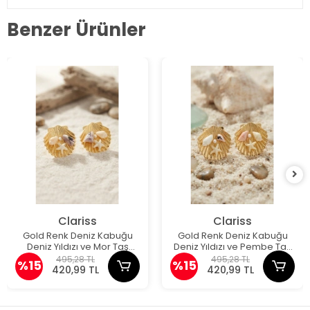
Benzer Ürünler
Clariss
Clariss
Gold Renk Deniz Kabuğu
Gold Renk Deniz Kabuğu
Deniz Yıldızı ve Mor Taş
Deniz Yıldızı ve Pembe Taş
Detaylı Küpe
Detaylı Küpe
495,28 TL
495,28 TL
%15
%15
420,99 TL
420,99 TL